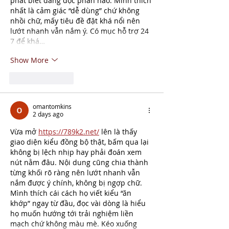
phát biết đang đọc phần nào. Mình thích 
nhất là cảm giác “dễ dùng” chứ không 
nhồi chữ, mấy tiêu đề đặt khá nổi nên 
lướt nhanh vẫn nắm ý. Có mục hỗ trợ 24 
7 để khá…
Show More
Like
Reply
omantomkins
2 days ago
Vừa mở 
https://789k2.net/
 lên là thấy 
giao diện kiểu đồng bộ thật, bấm qua lại 
không bị lệch nhịp hay phải đoán xem 
nút nằm đâu. Nội dung cũng chia thành 
từng khối rõ ràng nên lướt nhanh vẫn 
nắm được ý chính, không bị ngợp chữ. 
Mình thích cái cách họ viết kiểu “ăn 
khớp” ngay từ đầu, đọc vài dòng là hiểu 
họ muốn hướng tới trải nghiệm liền 
mạch chứ không màu mè. Kéo xuống 