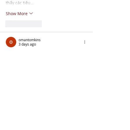
thấy các tiêu…
Show More
Like
Reply
omantomkins
3 days ago
Trong một cuộc trao đổi trên mạng xã 
hội, mình bắt gặp 
https://xx88.uno/
 được 
đề cập bởi một vài thành viên. Vì tò mò 
nên mình ghé xem thử giao diện tổng 
thể của trang. Mình chỉ lướt qua một số 
khu vực chính để có cái nhìn sơ bộ. Sau 
khi xem xong, mình quay lại cuộc trò 
chuyện ban đầu
Like
Reply
Show more comments