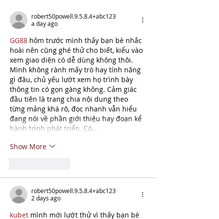
robert50powell.9.5.8.4+abc123
a day ago
GG88
 hôm trước mình thấy bạn bè nhắc 
hoài nên cũng ghé thử cho biết, kiểu vào 
xem giao diện có dễ dùng không thôi. 
Mình không rành mấy trò hay tính năng 
gì đâu, chủ yếu lướt xem họ trình bày 
thông tin có gọn gàng không. Cảm giác 
đầu tiên là trang chia nội dung theo 
từng mảng khá rõ, đọc nhanh vẫn hiểu 
đang nói về phần giới thiệu hay đoạn kể 
hành trình phát triển. Có…
Show More
Like
Reply
robert50powell.9.5.8.4+abc123
2 days ago
kubet
 mình mới lướt thử vì thấy bạn bè 