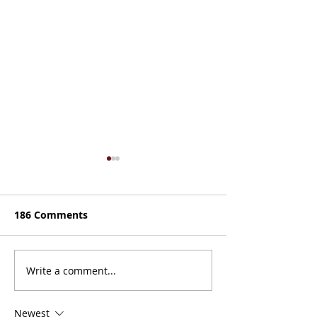
186 Comments
A Word About 
Write a comment...
Make Sure Your
Tournament Qualifies
Newest