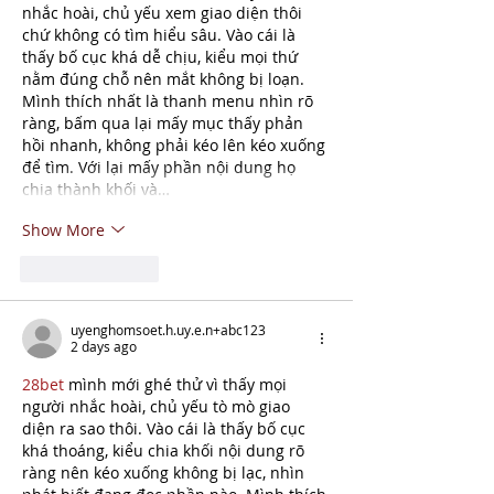
nhắc hoài, chủ yếu xem giao diện thôi 
chứ không có tìm hiểu sâu. Vào cái là 
thấy bố cục khá dễ chịu, kiểu mọi thứ 
nằm đúng chỗ nên mắt không bị loạn. 
Mình thích nhất là thanh menu nhìn rõ 
ràng, bấm qua lại mấy mục thấy phản 
hồi nhanh, không phải kéo lên kéo xuống 
để tìm. Với lại mấy phần nội dung họ 
chia thành khối và…
Show More
Like
Reply
uyenghomsoet.h.uy.e.n+abc123
2 days ago
28bet
 mình mới ghé thử vì thấy mọi 
người nhắc hoài, chủ yếu tò mò giao 
diện ra sao thôi. Vào cái là thấy bố cục 
khá thoáng, kiểu chia khối nội dung rõ 
ràng nên kéo xuống không bị lạc, nhìn 