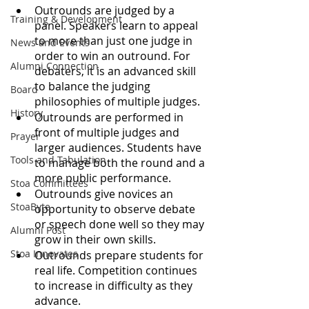
Outrounds are judged by a 
Training & Development
panel. Speakers learn to appeal 
to more than just one judge in 
News and Events
order to win an outround. For 
Alumni Connection
debaters, it is an advanced skill 
to balance the judging 
Board
philosophies of multiple judges.
History
Outrounds are performed in 
front of multiple judges and 
Prayer
larger audiences. Students have 
Tools and Tabulation
to manage both the round and a 
more public performance.
Stoa Committees
Outrounds give novices an 
StoaByte
opportunity to observe debate 
or speech done well so they may 
Alumni Post
grow in their own skills.
Stoa Innovates
Outrounds prepare students for 
real life. Competition continues 
to increase in difficulty as they 
advance.