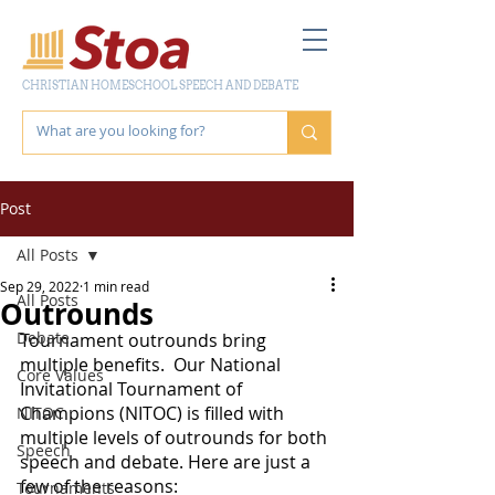
CHRISTIAN HOMESCHOOL SPEECH AND DEBATE
Post
All Posts
Sep 29, 2022
1 min read
All Posts
Outrounds
Debate
Tournament outrounds bring 
multiple benefits.  Our National 
Core Values
Invitational Tournament of 
Champions (NITOC) is filled with 
NITOC
multiple levels of outrounds for both 
Speech
speech and debate. Here are just a 
few of the reasons:
Tournaments