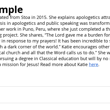
onnection
Board
History
Prayer
Tools and Ta
emple
ted from Stoa in 2015. She explains apologetics attra
basis in apologetics and public speaking was transform
Alumni Post
Stoa Innovates
her work in Puno, Peru, where she just completed a th
g project. She shares, “The Lord gave me a burden fo
in response to my prayers! It has been incredible to s
ch a dark corner of the world.” Katie encourages other
local church and all that the Word calls us to do.” She w
rsuing a degree in Classical education but will by no
n mission for Jesus! Read more about Katie
here
.