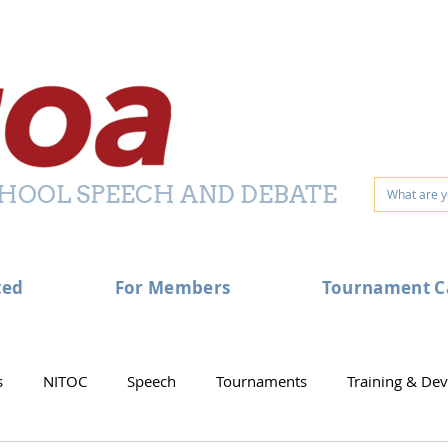
HOOL SPEECH AND DEBATE
ted
For Members
Tournament C
s
NITOC
Speech
Tournaments
Training & De