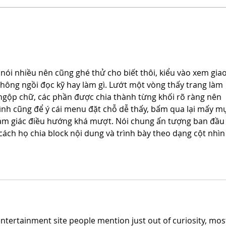
Farewell and Welcome to
Chair
nói nhiều nên cũng ghé thử cho biết thôi, kiểu vào xem giao
hông ngồi đọc kỹ hay làm gì. Lướt một vòng thấy trang làm 
 ngộp chữ, các phần được chia thành từng khối rõ ràng nên 
nh cũng để ý cái menu đặt chỗ dễ thấy, bấm qua lại mấy m
ảm giác điều hướng khá mượt. Nói chung ấn tượng ban đầu 
 cách họ chia block nội dung và trình bày theo dạng cột nhìn
entertainment site people mention just out of curiosity, most