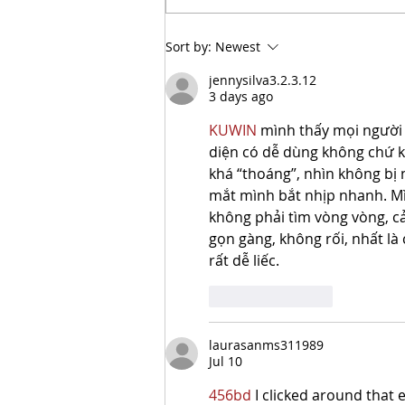
Sort by:
Newest
jennysilva3.2.3.12
3 days ago
KUWIN
 mình thấy mọi người 
diện có dễ dùng không chứ k
khá “thoáng”, nhìn không bị
mắt mình bắt nhịp nhanh. Mì
không phải tìm vòng vòng, c
gọn gàng, không rối, nhất là
rất dễ liếc.
Like
Reply
laurasanms311989
Jul 10
456bd
 I clicked around that 