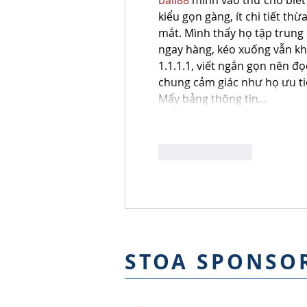
ball88
 mình vào thử cho biết 
kiểu gọn gàng, ít chi tiết t
mắt. Mình thấy họ tập trung
ngay hàng, kéo xuống vẫn khô
1.1.1.1, viết ngắn gọn nên đ
chung cảm giác như họ ưu tiê
Mấy bảng thông tin…
Like
Reply
STOA SPONSO