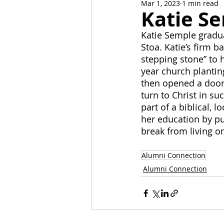
Mar 1, 2023
1 min read
News and Events
Alumni C
Katie S
Katie Semple gradua
Stoa. Katie’s firm 
Stoa Committees
StoaByte
stepping stone” to 
year church plantin
then opened a door 
turn to Christ in su
part of a biblical, 
her education by pu
break from living o
Alumni Connection
Alumni Connection