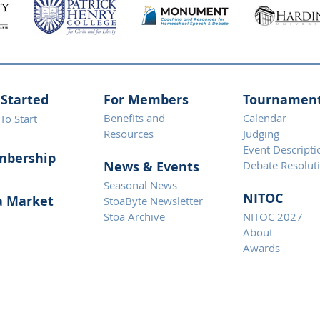
 Started
For Members
Tournamen
Benefits and
Calendar
To Start
Resources
Judging
Event Descripti
bership
News & Eve
nts
Debate Resolut
Seasonal News
NITOC
a Market
StoaByte Newsletter
Stoa Archive
NITOC 2027
About
Awards