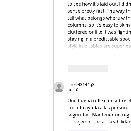
to see how it’s laid out. I di
sense pretty fast. The way th
tell what belongs where witho
columns, so it’s easy to skim
cluttered or like it was fight
staying in a predictable spo
style info tables are super e
Like
Reply
rm7043144q3
Jul 10
Qué buena reflexión sobre el 
cuando ayuda a las personas
seguridad. Mantener un regis
por ejemplo, esa trazabilida