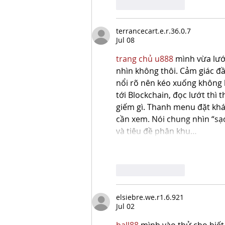
Like
Reply
terrancecart.e.r.36.0.7
Jul 08
trang chủ u888
 mình vừa lướ
nhìn không thôi. Cảm giác đầu
nổi rõ nên kéo xuống không 
tới Blockchain, đọc lướt thì 
giếm gì. Thanh menu đặt khá
cần xem. Nói chung nhìn “sạ
và tiêu đề phân khu…
Like
Reply
elsiebre.we.r1.6.921
Jul 02