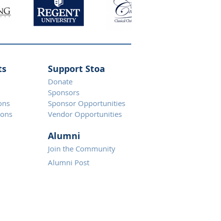
ts
Support Stoa
Donate
Spons
ors
ons
Sponsor Opportunities
ions
Vendor Opportunities
Alumni
Join the Community
Alumni Post