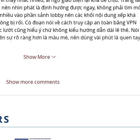
vì thấy nhắc nhiều, ai ngờ giao diện lại khá dễ chịu. Trang l
hừa nên nhìn phát là định hướng được ngay, không phải tìm mỏ
 nhiều vào phần sảnh lobby nên các khối nội dung xếp khá 
ng bị rối. Có đoạn nói về cách truy cập an toàn bằng VPN 
ọc lướt cũng hiểu ý chứ không kiểu hướng dẫn dài lê thê. Nói
n sự rõ ràng hơn là màu mè, nên dùng vài phút là quen tay
Show More
Show more comments
RS