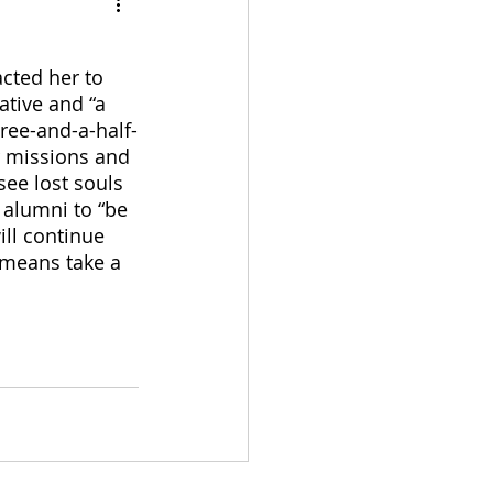
bulation
cted her to 
ative and “a 
ree-and-a-half-
r missions and 
ee lost souls 
 alumni to “be 
ill continue 
 means take a 